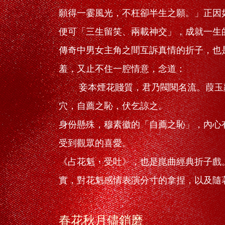
願得一霎風光，不枉卻半生之願。」正因
便可「三生留笑、兩載神交」，成就一生
傳奇中男女主角之間互訴真情的折子，也
羞，又止不住一腔情意，念道：
妾本煙花賤質，君乃閥閱名流。葭玉蘿
穴，自薦之恥，伏乞諒之。
身份懸殊，穆素徽的「自薦之恥」，內心
受到觀眾的喜愛。
《占花魁・受吐》，也是崑曲經典折子戲
實，對花魁感情表演分寸的拿捏，以及隨
春花秋月儘銷磨