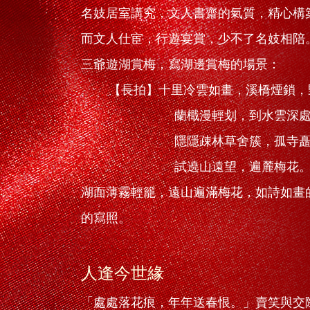
名妓居室講究，文人書齋的氣質，精心構
而文人仕宦，行遊宴賞，少不了名妓相陪
三爺遊湖賞梅，寫湖邊賞梅的場景：
【長拍】十里冷雲如畫，溪橋煙鎖，
蘭檝漫輕划，到水雲深處，
隱隱疎林草舍簇，孤寺矗，斷
試遶山遠望，遍麓梅花
湖面薄霧輕籠，遠山遍滿梅花，如詩如畫
的寫照。
人逢今世緣
「處處落花痕，年年送春恨。」賣笑與交