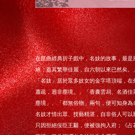
在崑曲經典折子戲中，名妓的故事，最是
絕，蓋其繁華佳麗，自六朝以來已然矣。
「名妓」居於眾多妓女的金字塔頂端，在
蕭疏，迥非塵境。」「香囊雲舄、名酒佳
塵境」、「都無俗物」兩句，便可知身為
名妓才情出眾、技藝精湛，自非俗人可以
只因拒絕佞臣王黼，便被強拘入府；《占