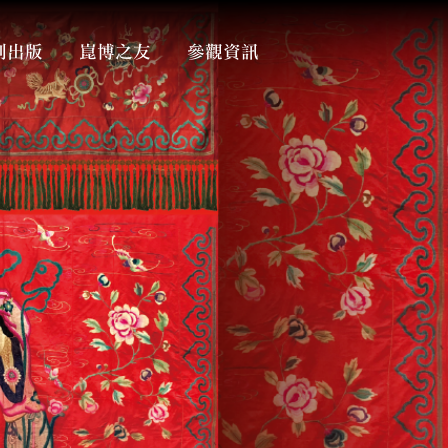
創出版
崑博之友
參觀資訊