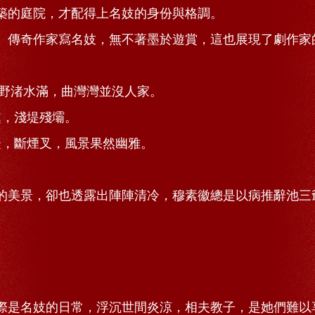
築的庭院，才配得上名妓的身份與格調。
。傳奇作家寫名妓，無不著墨於遊賞，這也展現了劇作家
野渚水滿，曲灣灣並沒人家。
淺堤殘壩。
煙叉，風景果然幽雅。
。
的美景，卻也透露出陣陣清冷，穆素徽總是以病推辭池三
際是名妓的日常，浮沉世間炎涼，相夫教子，是她們難以