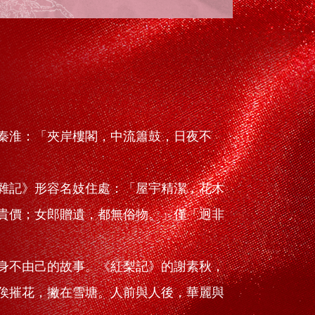
秦淮：「夾岸樓閣，中流簫鼓，日夜不
雜記》形容名妓住處：「屋宇精潔，花木
貴價；女郎贈遺，都無俗物。」僅「迥非
身不由己的故事。《紅梨記》的謝素秋，
俟摧花，撇在雪塘。人前與人後，華麗與