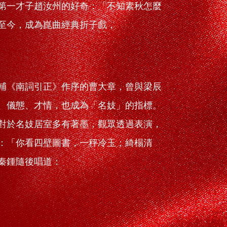
第一才子趙汝州的好奇：「不知素秋怎麼
至今，成為崑曲經典折子戲，
輔《南詞引正》作序的曹大章，曾與梁辰
、儀態、才情，也成為「名妓」的指標。
對於名妓居室多有著墨，觀眾透過表演，
：「你看四壁圖書，一秤冷玉；綺榻清
秦鍾隨後唱道：