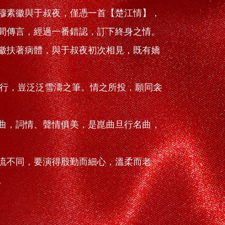
穆素徽與于叔夜，僅憑一首【楚江情】，
間傳言，經過一番錯認，訂下終身之情。
徽扶著病體，與于叔夜初次相見，既有嬌
行，豈泛泛雪濤之筆。情之所投，願同衾
曲，詞情、聲情俱美，是崑曲旦行名曲，
流不同，要演得殷勤而細心，溫柔而老
。