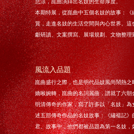
悲涼，崑曲演繹出名妓的生命厚度。
本期特展，從崑曲中五個名妓的故事：《
賞，走進名妓的生活空間與內心世界。這
獻研讀、文案撰寫、展場規劃、文物整理
風流入品題
崑曲盛行之際，也是明代品妓風尚鬧熱之
嬌喉婉轉，崑曲的名詞麗曲，譜就了六朝
明清傳奇的作家，寫了許多以「名妓」為
述五部傳奇作品的名妓故事：《繡襦記》
君。故事中，他們都被品題為第一名妓，