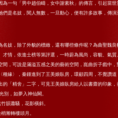
因為一句「男中趙伯疇，女中謝素秋」的傳言，引起當世
她們是名妓，閱人無數，一旦動心，便有許多故事，傳演
為名妓，除了外貌的標緻，還有哪些條件呢？為曲聖魏良
、才情，依進士榜等第評選，一時蔚為風尚，容貌、氣質
空間，可說是滿溢五感之美的藝術空間，崑曲折子戲中，
〈種緣〉，秦鍾進到了王美娘臥房，環顧四周，不覺讚道
出的「精舍」二字，可見王美娘臥房給人以書齋的印象，
光別，如夢入神仙闕。
蕭騷，花影橫斜。
轉樓頭月。