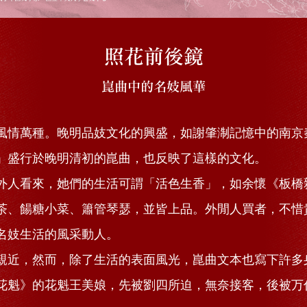
照花前後鏡
崑曲中的名妓風華
風情萬種。晚明品妓文化的興盛，如謝肇淛記憶中的南京
」盛行於晚明清初的崑曲，也反映了這樣的文化。
外人看來，她們的生活可謂「活色生香」，如余懷《板橋
茶、餳糖小菜、簫管琴瑟，並皆上品。外閒人買者，不惜
名妓生活的風采動人。
親近，然而，除了生活的表面風光，崑曲文本也寫下許多
花魁》的花魁王美娘，先被劉四所迫，無奈接客，後被万