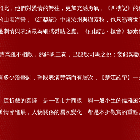
如此，他們對愛情的嚮往，更加充滿勇氣，《西樓記》的
的山盟海誓；《紅梨記》中趙汝州與謝素秋，也只憑著世
是劇情與表演最為細膩熨貼之處。《西樓記・樓會》穆素
喬雖不相敵，然錦帆三奏，已殷殷司馬之挑；妾鉛槧數
有多少潛臺詞，整段表演豐滿而有層次，【楚江羅帶】一
。這折戲的秦鍾，是一個市井商販，與一般小生的儒雅風
著情節進展，人物關係的層次變化，都是本折觀賞的重點