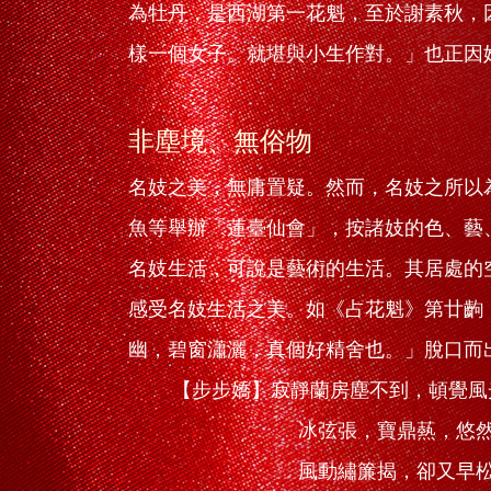
為牡丹，是西湖第一花魁，至於謝素秋，
樣一個女子。就堪與小生作對。」也正因
非塵境、無俗物
名妓之美，無庸置疑。然而，名妓之所以
魚等舉辦「蓮臺仙會」，按諸妓的色、藝
名妓生活，可說是藝術的生活。其居處的
感受名妓生活之美。如《占花魁》第廿齣
幽，碧窗瀟灑，真個好精舍也。」脫口而
【步步嬌】寂靜蘭房塵不到，頓覺風
冰弦張，寶鼎爇，悠然竹韻
風動繡簾揭，卻又早松梢漸