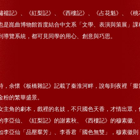
繡襦記》、《紅梨記》、《西樓記》、《占花魁》、《桃
也是崑曲博物館首度結合中文系「文學、表演與策展」課
到導覽系統，都可見同學的用心、創意與巧思。
時，余懷《板橋雜記》記載了秦淮河畔，說每到夜裡「擫
金粉的繁華盛景。
女主角的劇本，戲裡的名妓，不只國色天香，才情出眾，
的李亞仙、《紅梨記》的謝素秋、《西樓記》的穆素徽、
如李亞仙「品壓羣芳」、李香君「國色無雙」，穆素徽則