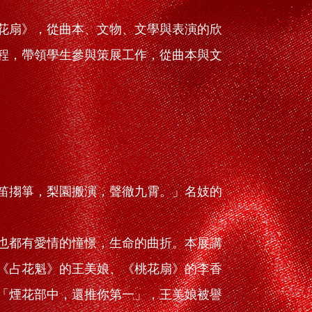
花扇》，從曲本、文物、文學與表演的欣
程，帶領學生參與策展工作，從曲本與文
笛搊箏，梨園搬演，聲徹九霄。」名妓的
也都有愛情的憧憬，生命的曲折。本展講
《占花魁》的王美娘、《桃花扇》的李香
「煙花部中，還推你第一」，王美娘被譽