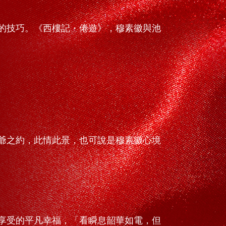
的技巧。《西樓記・倦遊》，穆素徽與池
爺之約，此情此景，也可說是穆素徽心境
享受的平凡幸福，「看瞬息韶華如電，但