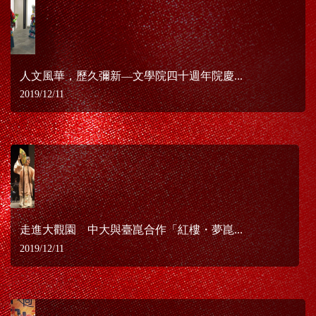
人文風華，歷久彌新—文學院四十週年院慶...
2019/12/11
走進大觀園 中大與臺崑合作「紅樓・夢崑...
2019/12/11