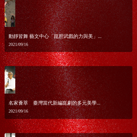
動靜皆舞 藝文中心「崑腔武戲的力與美」...
2021/09/16
名家薈萃 臺灣當代新編崑劇的多元美學...
2021/09/16