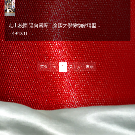
走出校園 邁向國際 全國大學博物館聯盟...
2019/12/11
首頁
2
末頁
«
1
»